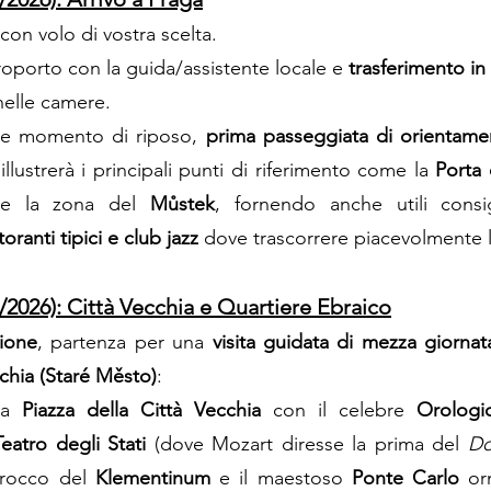
con volo di vostra scelta.
roporto con la guida/assistente locale e
trasferimento in
nelle camere.
e momento di riposo,
prima passeggiata di orientame
 illustrerà i principali punti di riferimento come la
Porta 
 la zona del
Můstek
, fornendo anche utili cons
storanti tipici e club jazz
dove trascorrere piacevolmente l
/2026): Città Vecchia e Quartiere Ebraico
zione
, partenza per una
visita guidata di mezza giornat
chia (Staré Město)
:
la
Piazza della Città Vecchia
con il celebre
Orologi
Teatro degli Stati
(dove Mozart diresse la prima del
Do
rocco del
Klementinum
e il maestoso
Ponte Carlo
orn