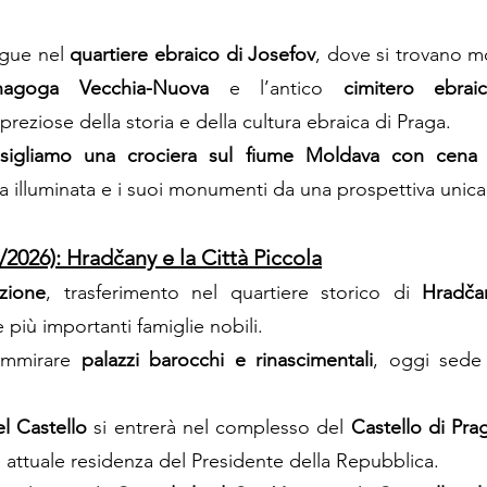
egue nel
quartiere ebraico di Josefov
, dove si trovano m
nagoga Vecchia-Nuova
e l’antico
cimitero ebrai
preziose della storia e della cultura ebraica di Praga.
nsigliamo una crociera sul fiume Moldava con cena
 illuminata e i suoi monumenti da una prospettiva unica
/2026): Hradčany e la Città Piccola
zione
, trasferimento nel quartiere storico di
Hradča
 più importanti famiglie nobili.
ammirare
palazzi barocchi e rinascimentali
, oggi sede 
el Castello
si entrerà nel complesso del
Castello di Pra
 attuale residenza del Presidente della Repubblica.