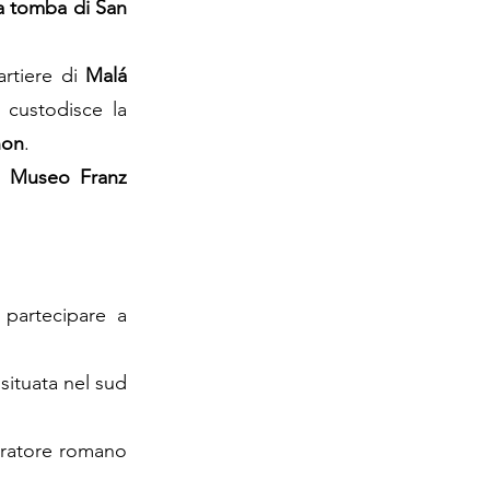
a tomba di San
artiere di
Malá
 custodisce la
non
.
l
Museo Franz
i partecipare a
situata nel sud
peratore romano