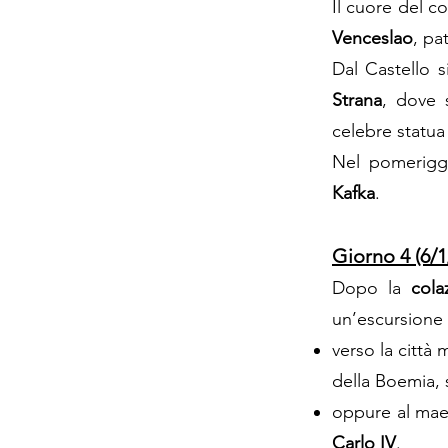
Il cuore del c
Venceslao
, pa
Dal Castello 
Strana
, dove s
celebre statua
Nel pomeriggi
Kafka
.
Giorno 4 (6/1
Dopo la
cola
un’escursione 
verso la città
della Boemia, s
oppure al ma
Carlo IV
.