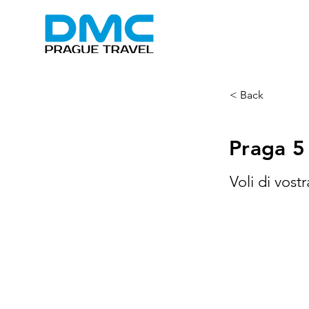
< Back
Praga 5
Voli di vost
03 |
SENZ