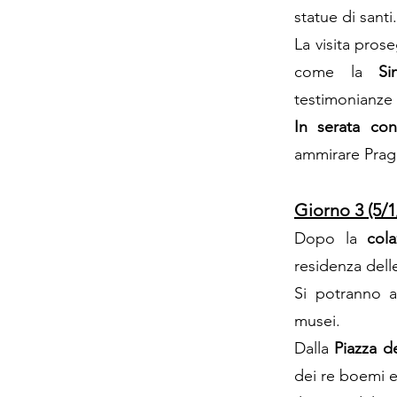
statue di santi.
La visita pros
come la
Si
testimonianze 
In serata co
ammirare Praga
Giorno 3 (5/1
Dopo la
cola
residenza delle
Si potranno 
musei.
Dalla
Piazza d
dei re boemi e