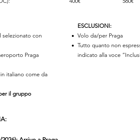
ax (1x FOC): 400€ 560€
ESCLUSIONI:
el selezionato con
Volo da/per Praga
Tutto quanto non espre
 aeroporto Praga
indicato alla voce “Inclus
 in italiano come da
 per il gruppo
A:
/2026): Arrivo a Praga