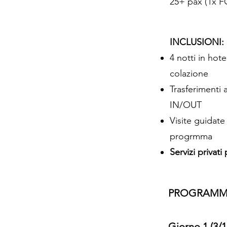
25+ p
INCLUSIONI:
4 notti in hot
colazione
Trasferimenti
IN/OUT
Visite guidate
progrmma
Servizi privati
PROGRAMM
Giorno 1 (3/1