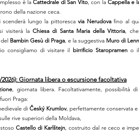
omplesso è la
Cattedrale di San Vito
, con la
Cappella e l
trono della nazione ceca.
si scenderà lungo la pittoresca
via Nerudova
fino al qu
i visiterà la
Chiesa di Santa Maria della Vittoria
, che
 del
Bambin Gesù di Praga
, e la suggestiva
Muro di Len
o consigliamo di visitare il
birrificio Staropramen
o i
/2026): Giornata libera o escursione facoltativa
zione
, giornata libera. Facoltativamente, possibilità d
fuori Praga:
 medievale di
Český Krumlov
, perfettamente conservata e 
ulle rive superiori della Moldava,
estoso
Castello di Karlštejn
, costruito dal re ceco e im