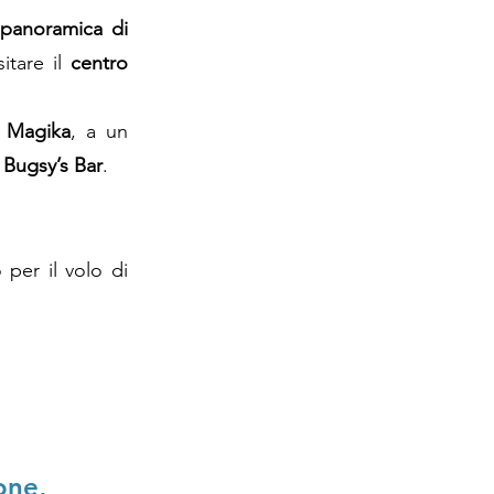
e panoramica di
itare il
centro
a Magika
, a un
o
Bugsy’s Bar
.
 per il volo di
one,