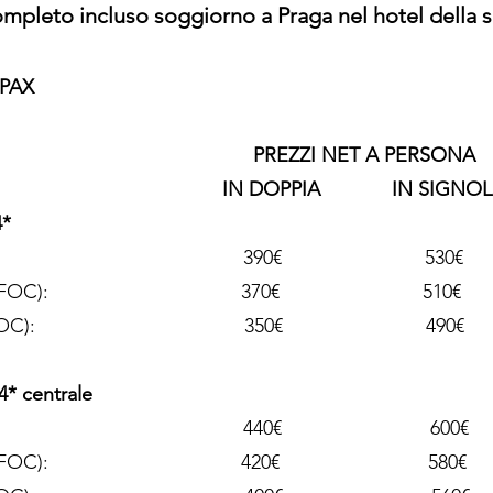
mpleto incluso soggiorno a Praga nel hotel della s
 PAX
L PREZZI NET A PERSO
DOPPIA IN SIGNOL
*
9 pax: 390€ 530€
pax (1x FOC): 370€ 510€
ax (1x FOC): 350€ 490€
 centrale
9 pax: 440€ 600€
pax (1x FOC): 420€ 580€