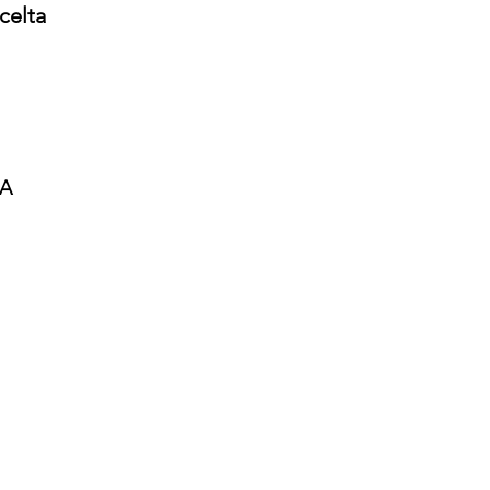
celta
NA
A