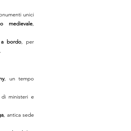
onumenti unici
co medievale
,
 a bordo
, per
.
ny
, un tempo
di ministeri e
ga
, antica sede