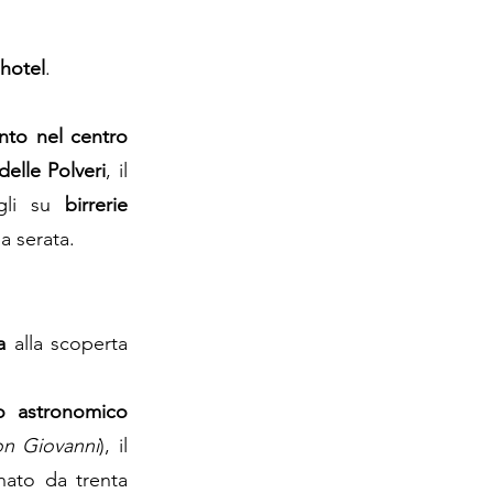
 hotel
.
nto nel centro
delle Polveri
, il
igli su
birrerie
a serata.
a
alla scoperta
o astronomico
n Giovanni
), il
ato da trenta