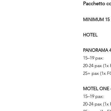
Pacchetto co
MINIMUM 15
HOTE
IN 
PANORAMA 4
15–1
20-24 
25+ p
MOTEL ONE 4*
15–1
20-24 