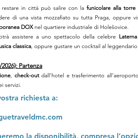
 restare in città può salire con la
funicolare alla torr
re di una vista mozzafiato su tutta Praga, oppure vis
mporanea DOX
nel quartiere industriale di Holešovice.
potrà assistere a uno spettacolo della celebre
Latern
sica classica
, oppure gustare un cocktail al leggendari
/2026): Partenza
zione
,
check-out
dall’hotel e trasferimento all’aeroporto
i servizi.
vostra richiesta a:
guetraveldmc.com
eremo la disponibilità, compresa l’opzi