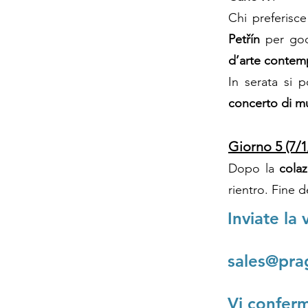
Chi preferisce
Petřín
per gode
d’arte conte
In serata si 
concerto di mu
Giorno 5 (7/1
Dopo la
cola
rientro. Fine de
Inviate la 
sales@pra
Vi conferm